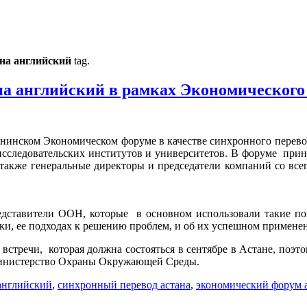
 на английский
tag.
на английский в рамках Экономическог
танинском Экономическом форуме в качестве синхронного перево
сследовательских институтов и университетов. В форуме прини
акже генеральные директоры и председатели компаний со всего
редставители ООН, которые в основном использовали такие пон
ики, ее подходах к решению проблем, и об их успешном примене
встречи, которая должна состояться в сентябре в Астане, поэт
Министерство Охраны Окружающей Среды.
 английский
,
синхронный перевод астана
,
экономический форум 