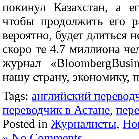
покинул Казахстан, а е
чтобы продолжить его р
вероятно, будет длиться н
скоро те 4.7 миллиона чел
журнал «BloombergBusi
нашу страну, экономику, 
Tags:
английский перевод
переводчик в Астане
,
пере
Posted in
Журналисты
,
Но
» No Comments