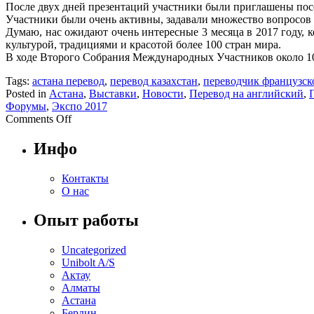
После двух дней презентаций участники были приглашены посет
Участники были очень активны, задавали множество вопросов 
Думаю, нас ожидают очень интересные 3 месяца в 2017 году, к
культурой, традициями и красотой более 100 стран мира.
В ходе Второго Собрания Международных Участников около 10 
Tags:
астана перевод
,
перевод казахстан
,
переводчик французск
Posted in
Астана
,
Выставки
,
Новости
,
Перевод на английский
,
Форумы
,
Экспо 2017
Comments Off
Инфо
Контакты
О нас
Опыт работы
Uncategorized
Unibolt A/S
Актау
Алматы
Астана
Берлин