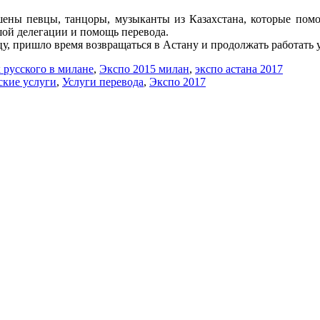
ены певцы, танцоры, музыканты из Казахстана, которые помо
ой делегации и помощь перевода.
цу, пришло время возвращаться в Астану и продолжать работать 
 русского в милане
,
Экспо 2015 милан
,
экспо астана 2017
ские услуги
,
Услуги перевода
,
Экспо 2017