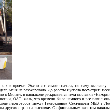
 как в проекте Экспо я с самого начала, но саму выставку 
видела, меня не разочаровало. До работы я успела посмотреть нес
по в Милане, в павильоне раскрывается тема выставки «Накорми 
Японии, ОАЭ, жаль, что времени было немного и все павильоны
в ходе переговоров между Генеральным Сектерарем МБВ г Ло
ы других стран на выставке. С официальным визитом павильон