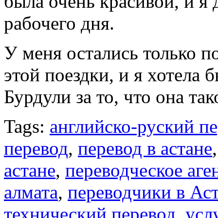
была очень красивой, и я 
рабочего дня.
У меня остались только 
этой поездки, и я хотела
Бурдули за то, что она та
Tags:
английско-руский п
перевод
,
перевод в астане
астане
,
переводческое аге
алмата
,
переводчики в Ас
технический перевод
,
усл